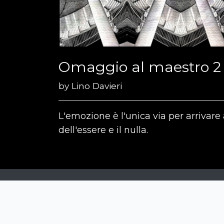
Omaggio al maestro 2
by
Lino Davieri
L'emozione è l'unica via per arrivar
dell'essere e il nulla.
Siena Awards
Strada Massetana Romana 50/A
53100 Siena (SI) - Italy