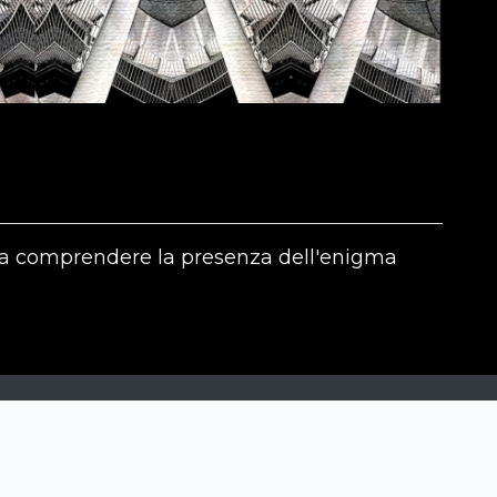
e a comprendere la presenza dell'enigma
The contests
N
Siena International Photo Awards
Drone Photo Awards